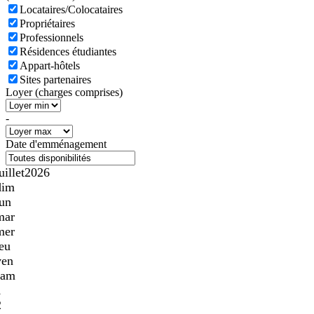
Locataires/Colocataires
Propriétaires
Professionnels
Résidences étudiantes
Appart-hôtels
Sites partenaires
Loyer (charges comprises)
-
Date d'emménagement
uillet
2026
dim
lun
mar
mer
jeu
ven
sam
1
2