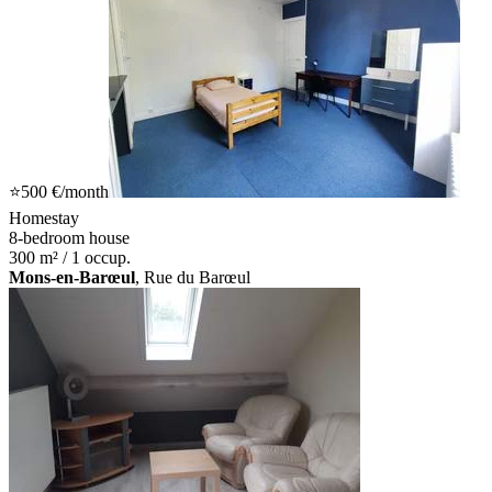
⭐
500 €
/month
Homestay
8-bedroom house
300 m² / 1 occup.
Mons-en-Barœul
, Rue du Barœul