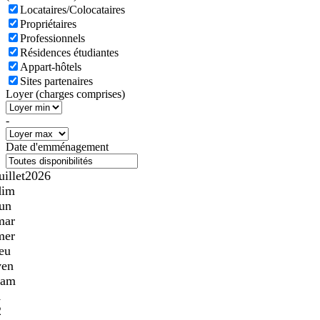
Locataires/Colocataires
Propriétaires
Professionnels
Résidences étudiantes
Appart-hôtels
Sites partenaires
Loyer (charges comprises)
-
Date d'emménagement
uillet
2026
dim
lun
mar
mer
jeu
ven
sam
1
2