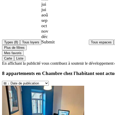
jui
jui
aoû
sep
oct
nov
déc
Submit
Types (8)
Tous loyers
Tous espaces
Plus de filtres
Mes favoris
Carte
Liste
En affichant la publicité vous contribuez à soutenir le développement 
8
appartements en Chambre chez l'habitant sont actu