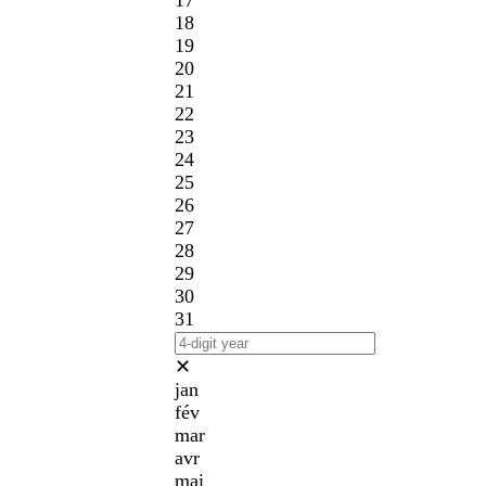
17
18
19
20
21
22
23
24
25
26
27
28
29
30
31
✕
jan
fév
mar
avr
mai