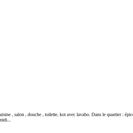
e , salon , douche , toilette, kot avec lavabo. Dans le quartier : épice
idi...